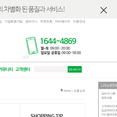
입
기업회원가입
장바구니
주문조회
마이페이지
이용안내
현재 위치
home
상품상세
>
장바구니 (
0
)
찜한상품
고객센터안
입금계좌안
카드결제조