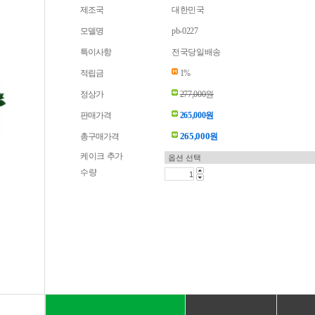
제조국
대한민국
모델명
pb-0227
특이사항
전국당일배송
적립금
1%
정상가
277,000원
판매가격
265,000원
265,000
총구매가격
원
케이크 추가
수량