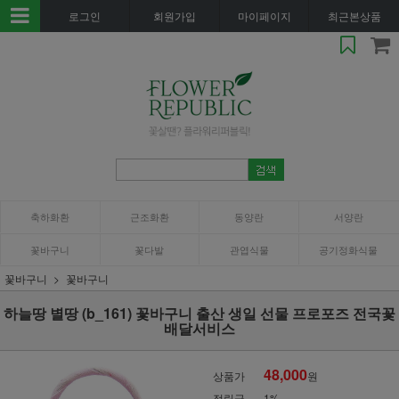
로그인
회원가입
마이페이지
최근본상품
축하화환
근조화환
동양란
서양란
꽃바구니
꽃다발
관엽식물
공기정화식물
꽃바구니
꽃바구니
하늘땅 별땅 (b_161) 꽃바구니 출산 생일 선물 프로포즈 전국꽃
배달서비스
48,000
상품가
원
적립금
1%