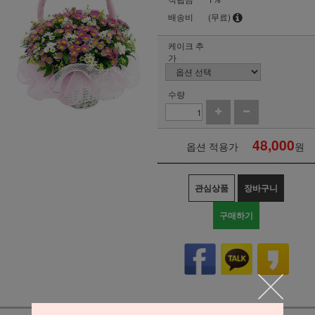
배송비
(무료)
케이크 추
가
수량
48,000
옵션 적용가
원
관심상품
장바구니
구매하기