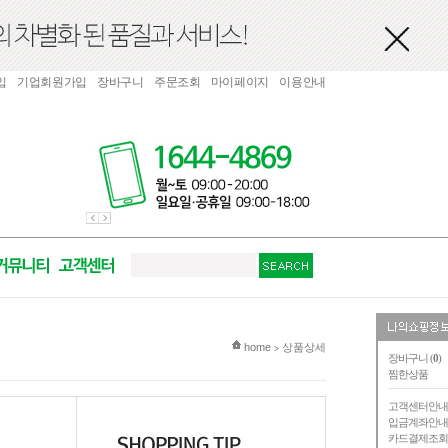
입
기업회원가입
장바구니
주문조회
마이페이지
이용안내
현재 위치
home
상품상세
>
장바구니 (
0
)
찜한상품
고객센터안
입금계좌안
카드결제조