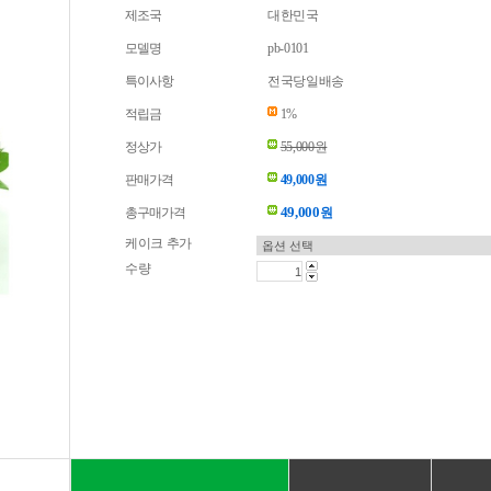
제조국
대한민국
모델명
pb-0101
특이사항
전국당일배송
적립금
1%
정상가
55,000원
판매가격
49,000원
49,000
총구매가격
원
케이크 추가
수량