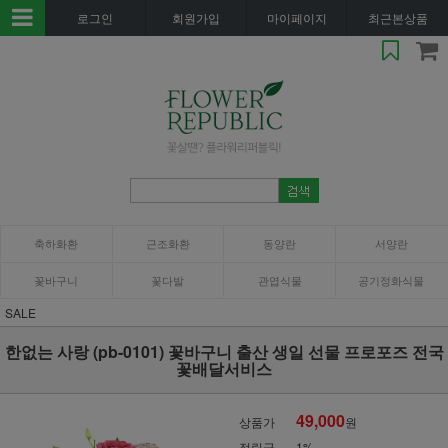
로그인
회원가입
마이페이지
최근본상품
축하화환
근조화환
동양란
서양란
꽃바구니
꽃다발
관엽식물
공기정화식물
SALE
한없는 사랑 (pb-0101) 꽃바구니 출산 생일 선물 프로포즈 전국
꽃배달서비스
49,000
상품가
원
적립금
1%