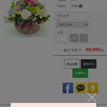
배송비
(무료)
케이크 추
가
수량
49,000
옵션 적용가
원
관심상품
장바구니
구매하기