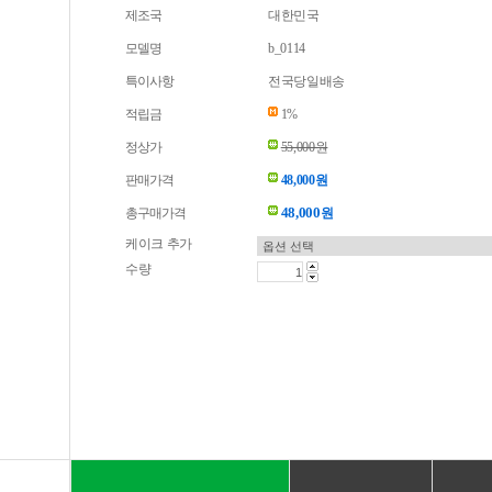
제조국
대한민국
모델명
b_0114
특이사항
전국당일배송
적립금
1%
정상가
55,000원
판매가격
48,000원
48,000
총구매가격
원
케이크 추가
수량