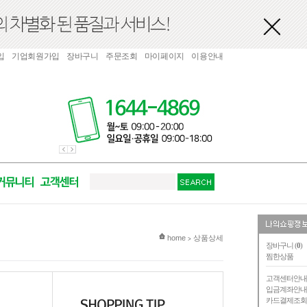
입
기업회원가입
장바구니
주문조회
마이페이지
이용안내
현재 위치
home
상품상세
>
장바구니 (
0
)
찜한상품
고객센터안
입금계좌안
카드결제조