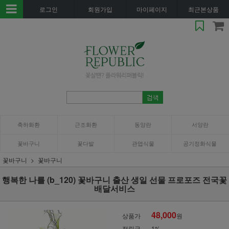
로그인
회원가입
마이페이지
최근본상품
축하화환
근조화환
동양란
서양란
꽃바구니
꽃다발
관엽식물
공기정화식물
꽃바구니
꽃바구니
행복한 나를 (b_120) 꽃바구니 출산 생일 선물 프로포즈 전국꽃
배달서비스
48,000
상품가
원
적립금
1%