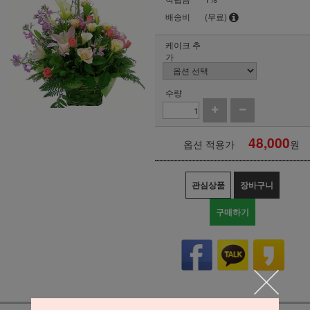
배송비
(무료)
케이크 추
가
수량
48,000
옵션 적용가
원
관심상품
장바구니
구매하기