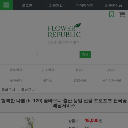
로그인
회원가입
마이페이지
최근본상품
축하화환
근조화환
동양란
서양란
꽃바구니
꽃다발
관엽식물
공기정화식물
꽃바구니
꽃바구니
행복한 나를 (b_120) 꽃바구니 출산 생일 선물 프로포즈 전국꽃
배달서비스
48,000
상품가
원
적립금
1%