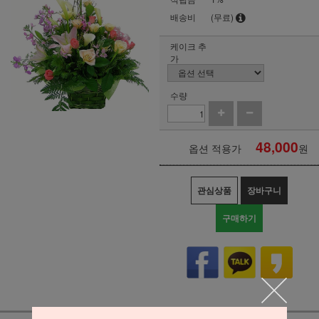
배송비
(무료)
케이크 추
가
수량
48,000
옵션 적용가
원
관심상품
장바구니
구매하기