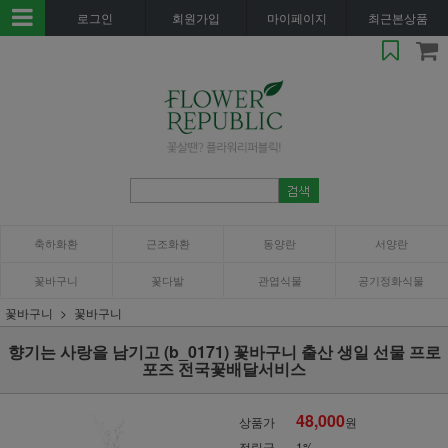
로그인
회원가입
마이페이지
최근본상품
축하화환
근조화환
동양란
서양란
꽃바구니
꽃다발
관엽식물
공기정화식물
꽃바구니
꽃바구니
향기는 사랑을 남기고 (b_0171) 꽃바구니 출산 생일 선물 프로
포즈 전국꽃배달서비스
48,000
상품가
원
적립금
1%