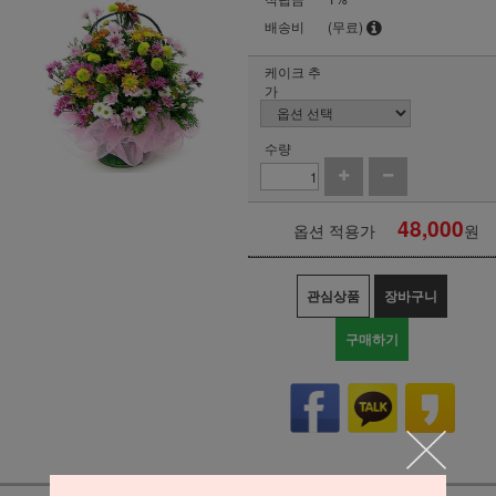
배송비
(무료)
케이크 추
가
수량
48,000
옵션 적용가
원
관심상품
장바구니
구매하기