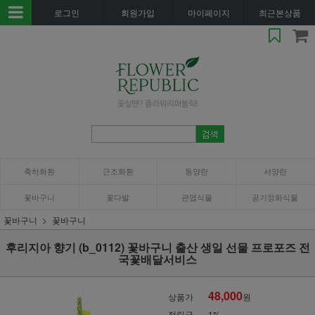
로그인
회원가입
마이페이지
최근본상품
축하화환
근조화환
동양란
서양란
꽃바구니
꽃다발
관엽식물
공기정화식물
꽃바구니
꽃바구니
후리지아 향기 (b_0112) 꽃바구니 출산 생일 선물 프로포즈 전
국꽃배달서비스
48,000
상품가
원
적립금
1%