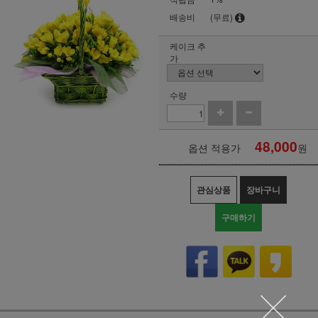
배송비
(무료)
케이크 추
가
수량
48,000
옵션 적용가
원
관심상품
장바구니
구매하기