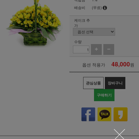
배송비
(무료)
케이크 추
가
수량
48,000
옵션 적용가
원
관심상품
장바구니
구매하기