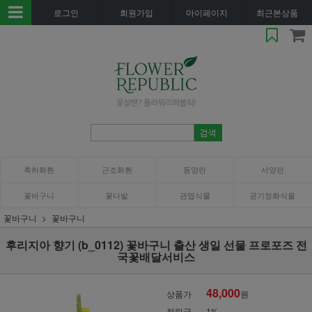
로그인
회원가입
마이페이지
최근본상품
축하화환
근조화환
동양란
서양란
꽃바구니
꽃다발
관엽식물
공기정화식물
꽃바구니
꽃바구니
후리지아 향기 (b_0112) 꽃바구니 출산 생일 선물 프로포즈 전
국꽃배달서비스
48,000
상품가
원
적립금
1%