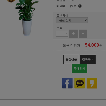
배송비
(무료)
물받침대
수량
54,000
옵션 적용가
원
관심상품
장바구니
구매하기