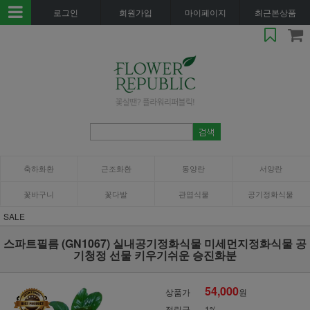
로그인
회원가입
마이페이지
최근본상품
축하화환
근조화환
동양란
서양란
꽃바구니
꽃다발
관엽식물
공기정화식물
SALE
스파트필름 (GN1067) 실내공기정화식물 미세먼지정화식물 공
기청정 선물 키우기쉬운 승진화분
54,000
상품가
원
적립금
1%