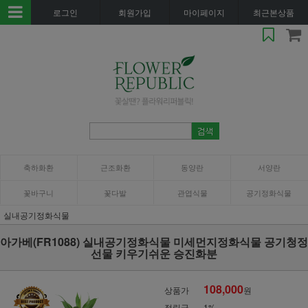
로그인
회원가입
마이페이지
최근본상품
축하화환
근조화환
동양란
서양란
꽃바구니
꽃다발
관엽식물
공기정화식물
실내공기정화식물
아가베(FR1088) 실내공기정화식물 미세먼지정화식물 공기청정
선물 키우기쉬운 승진화분
108,000
상품가
원
적립금
1%