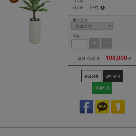
배송비
(무료)
물받침대
수량
108,000
옵션 적용가
원
관심상품
장바구니
구매하기