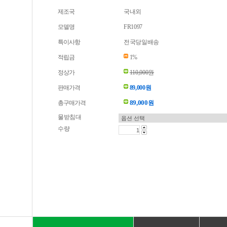
제조국
국내외
모델명
FR1097
특이사항
전국당일배송
적립금
1%
정상가
110,000원
판매가격
89,000원
89,000
총구매가격
원
물받침대
수량