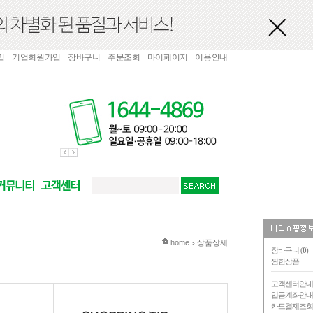
입
기업회원가입
장바구니
주문조회
마이페이지
이용안내
현재 위치
home
상품상세
>
장바구니 (
0
)
찜한상품
고객센터안
입금계좌안
카드결제조