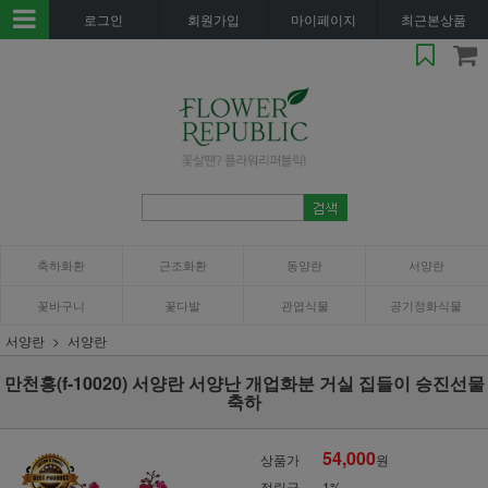
로그인
회원가입
마이페이지
최근본상품
축하화환
근조화환
동양란
서양란
꽃바구니
꽃다발
관엽식물
공기정화식물
서양란
서양란
만천홍(f-10020) 서양란 서양난 개업화분 거실 집들이 승진선물
축하
54,000
상품가
원
적립금
1%