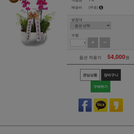
배송비
(무료)
받침대
수량
54,000
옵션 적용가
원
관심상품
장바구니
구매하기