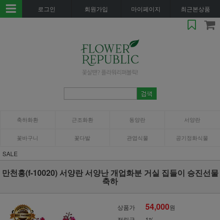
로그인
회원가입
마이페이지
최근본상품
축하화환
근조화환
동양란
서양란
꽃바구니
꽃다발
관엽식물
공기정화식물
SALE
만천홍(f-10020) 서양란 서양난 개업화분 거실 집들이 승진선물
축하
54,000
상품가
원
적립금
1%