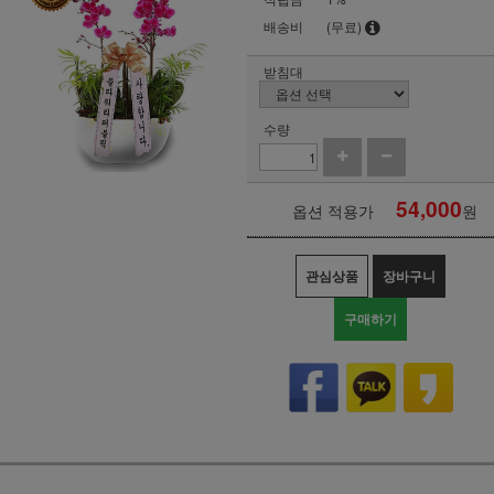
배송비
(무료)
받침대
수량
54,000
옵션 적용가
원
관심상품
장바구니
구매하기