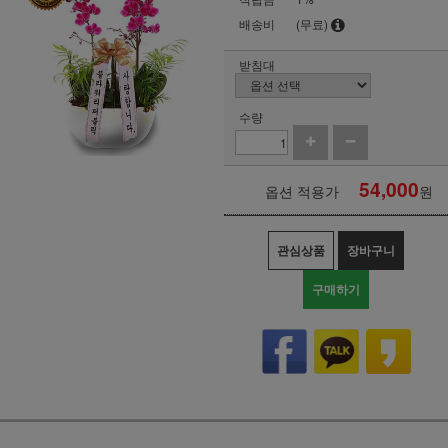
배송비
(무료)
받침대
수량
54,000
옵션 적용가
원
관심상품
장바구니
구매하기