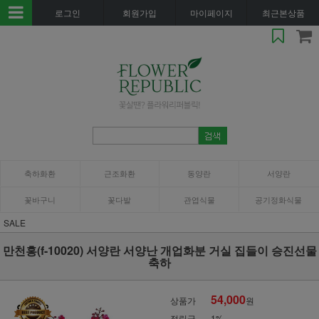
로그인
회원가입
마이페이지
최근본상품
축하화환
근조화환
동양란
서양란
꽃바구니
꽃다발
관엽식물
공기정화식물
SALE
만천홍(f-10020) 서양란 서양난 개업화분 거실 집들이 승진선물
축하
54,000
상품가
원
적립금
1%