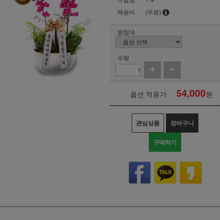
배송비
(무료)
받침대
수량
54,000
옵션 적용가
원
관심상품
장바구니
구매하기