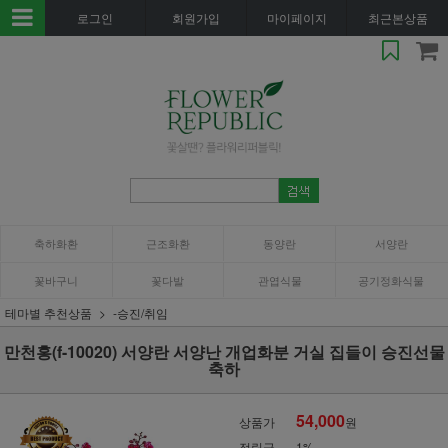
로그인
회원가입
마이페이지
최근본상품
축하화환
근조화환
동양란
서양란
꽃바구니
꽃다발
관엽식물
공기정화식물
테마별 추천상품
-승진/취임
만천홍(f-10020) 서양란 서양난 개업화분 거실 집들이 승진선물
축하
54,000
상품가
원
적립금
1%