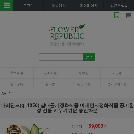
로그인
회원가입
마이페이지
최근본상품
축하화환
근조화환
동양란
서양란
꽃바구니
꽃다발
관엽식물
공기정화식물
SALE
마리안느(g_1250) 실내공기정화식물 미세먼지정화식물 공기청
정 선물 키우기쉬운 승진화분
59,000
상품가
원
적립금
1%