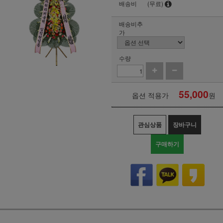
배송비
(무료)
배송비추
가
수량
55,000
옵션 적용가
원
관심상품
장바구니
구매하기