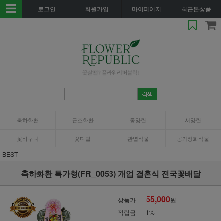
로그인
회원가입
마이페이지
최근본상품
축하화환
근조화환
동양란
서양란
꽃바구니
꽃다발
관엽식물
공기정화식물
BEST
축하화환 특가형(FR_0053) 개업 결혼식 전국꽃배달
55,000
상품가
원
적립금
1%