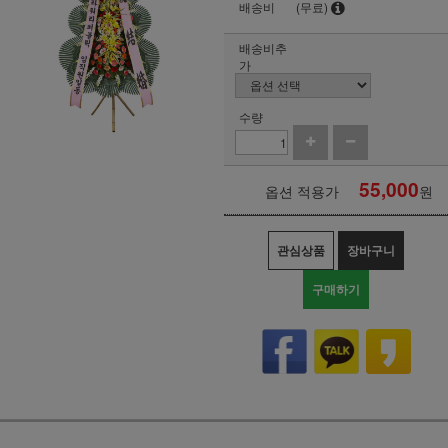
배송비
(무료)
배송비추
가
수량
55,000
옵션 적용가
원
관심상품
장바구니
구매하기