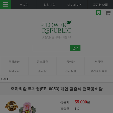
로그인
회원가입
마이페이지
최근본상품
축하화환
근조화환
동양란
서양란
꽃바구니
꽃다발
관엽식물
공기정화식물
SALE
축하화환 특가형(FR_0053) 개업 결혼식 전국꽃배달
55,000
상품가
원
적립금
1%