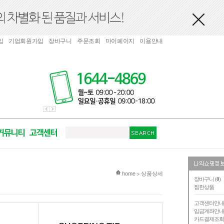
입
기업회원가입
장바구니
주문조회
마이페이지
이용안내
현재 위치
home
상품상세
>
장바구니 (
0
)
찜한상품
고객센터안
입금계좌안
카드결제조