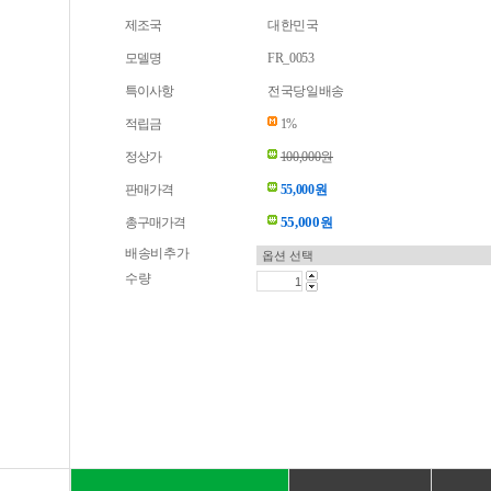
제조국
대한민국
모델명
FR_0053
특이사항
전국당일배송
적립금
1%
정상가
100,000원
판매가격
55,000원
55,000
총구매가격
원
배송비추가
수량