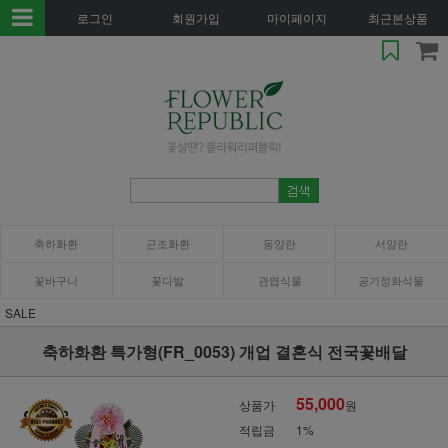
로그인
회원가입
마이페이지
최근본상품
축하화환
근조화환
동양란
서양란
꽃바구니
꽃다발
관엽식물
공기정화식물
SALE
축하화환 특가형(FR_0053) 개업 결혼식 전국꽃배달
55,000
상품가
원
적립금
1%