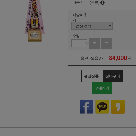
배송비
(무료)
배송비추
가
수량
84,000
옵션 적용가
원
관심상품
장바구니
구매하기