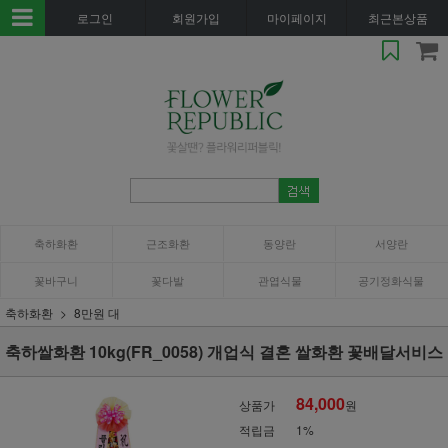
로그인
회원가입
마이페이지
최근본상품
축하화환
근조화환
동양란
서양란
꽃바구니
꽃다발
관엽식물
공기정화식물
축하화환
8만원 대
축하쌀화환 10kg(FR_0058) 개업식 결혼 쌀화환 꽃배달서비스
84,000
상품가
원
적립금
1%