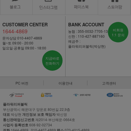
CUSTOMER CENTER
BANK ACCOUNT
1644-4869
비회원
농협 : 355-0032-7705-13
1:1 문의
신한 : 110-427-887160
문자상담 010-4407-4869
예금주 :
월~토 09:00 - 20:00
플라워리퍼블릭(박상현)
일요일·공휴일 09:00 - 18:00
지금바로
전화하기
PC 버전
이용안내
고객센터
플라워리퍼블릭
부산광역시 해운대구 양운로 80번길 22,9층
대표
박상현
개인정보 보호 책임자
박신영
통신판매업신고번호
제2014-부산해운-0664호
사업자 등록번호
608-92-02734
전화
1644-4869 , 010-4407-4869
팩스
070-4015-4869