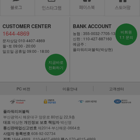
CUSTOMER CENTER
BANK ACCOUNT
1644-4869
비회원
농협 : 355-0032-7705-13
1:1 문의
신한 : 110-427-887160
문자상담 010-4407-4869
예금주 :
월~토 09:00 - 20:00
플라워리퍼블릭(박상현)
일요일·공휴일 09:00 - 18:00
지금바로
전화하기
PC 버전
이용안내
고객센터
플라워리퍼블릭
부산광역시 해운대구 양운로 80번길 22,9층
대표
박상현
개인정보 보호 책임자
박신영
통신판매업신고번호
제2014-부산해운-0664호
사업자 등록번호
608-92-02734
전화
1644-4869 , 010-4407-4869
팩스
070-4015-4869