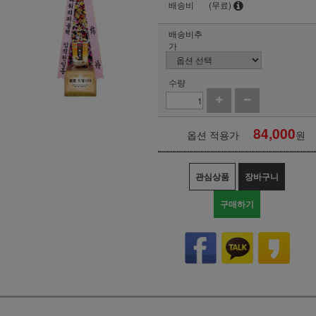
배송비
(무료)
배송비추
가
수량
84,000
옵션 적용가
원
관심상품
장바구니
구매하기