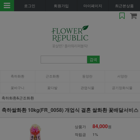
로그인
회원가입
마이페이지
최근본상품
축하화환
근조화환
동양란
서양란
꽃바구니
꽃다발
관엽식물
공기정화식물
축하화환&근조화환
축하쌀화환 10kg(FR_0058) 개업식 결혼 쌀화환 꽃배달서비스
84,000
상품가
원
적립금
1%