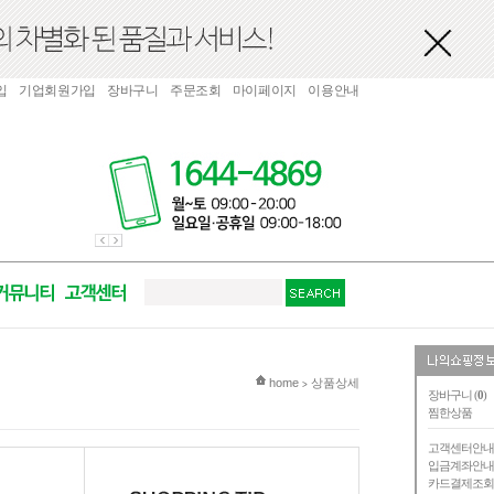
입
기업회원가입
장바구니
주문조회
마이페이지
이용안내
현재 위치
home
상품상세
>
장바구니 (
0
)
찜한상품
고객센터안
입금계좌안
카드결제조