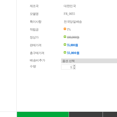
제조국
대한민국
모델명
FR_0055
특이사항
전국당일배송
적립금
1%
정상가
100,000원
판매가격
55,000원
55,000
총구매가격
원
배송비추가
수량