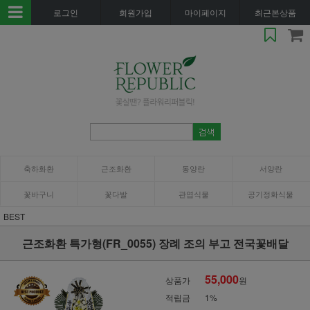
로그인
회원가입
마이페이지
최근본상품
축하화환
근조화환
동양란
서양란
꽃바구니
꽃다발
관엽식물
공기정화식물
BEST
근조화환 특가형(FR_0055) 장례 조의 부고 전국꽃배달
55,000
상품가
원
적립금
1%