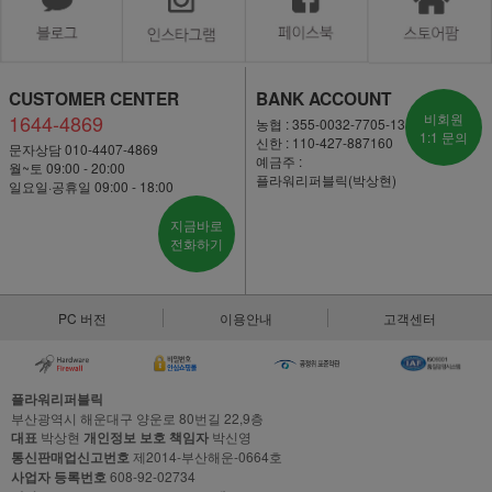
CUSTOMER CENTER
BANK ACCOUNT
1644-4869
비회원
농협 : 355-0032-7705-13
1:1 문의
신한 : 110-427-887160
문자상담 010-4407-4869
예금주 :
월~토 09:00 - 20:00
플라워리퍼블릭(박상현)
일요일·공휴일 09:00 - 18:00
지금바로
전화하기
PC 버전
이용안내
고객센터
플라워리퍼블릭
부산광역시 해운대구 양운로 80번길 22,9층
대표
박상현
개인정보 보호 책임자
박신영
통신판매업신고번호
제2014-부산해운-0664호
사업자 등록번호
608-92-02734