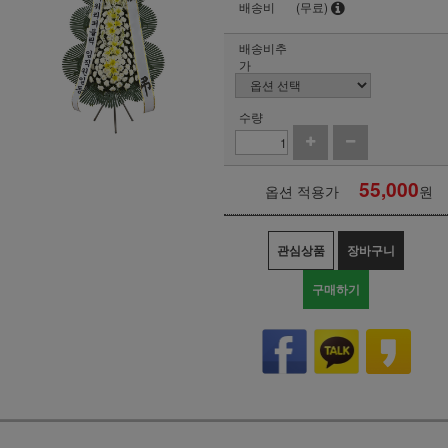
배송비
(무료)
배송비추
가
수량
55,000
옵션 적용가
원
관심상품
장바구니
구매하기