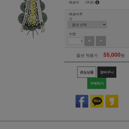
배송비
(무료)
배송비추
가
수량
55,000
옵션 적용가
원
관심상품
장바구니
구매하기