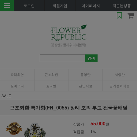
로그인
회원가입
마이페이지
최근본상품
축하화환
근조화환
동양란
서양란
꽃바구니
꽃다발
관엽식물
공기정화식물
SALE
근조화환 특가형(FR_0055) 장례 조의 부고 전국꽃배달
55,000
상품가
원
적립금
1%