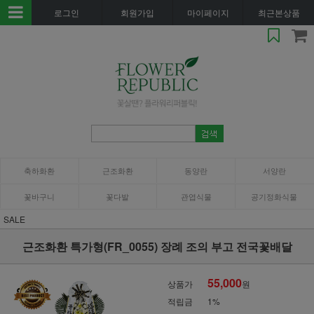
로그인
회원가입
마이페이지
최근본상품
축하화환
근조화환
동양란
서양란
꽃바구니
꽃다발
관엽식물
공기정화식물
SALE
근조화환 특가형(FR_0055) 장례 조의 부고 전국꽃배달
55,000
상품가
원
적립금
1%