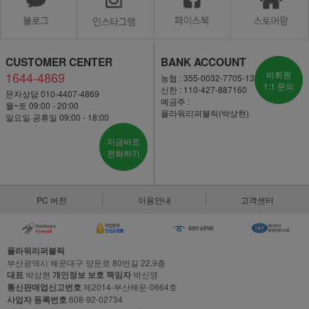
CUSTOMER CENTER
BANK ACCOUNT
1644-4869
비회원
농협 : 355-0032-7705-13
1:1 문의
신한 : 110-427-887160
문자상담 010-4407-4869
예금주 :
월~토 09:00 - 20:00
플라워리퍼블릭(박상현)
일요일·공휴일 09:00 - 18:00
지금바로
전화하기
PC 버전
이용안내
고객센터
플라워리퍼블릭
부산광역시 해운대구 양운로 80번길 22,9층
대표
박상현
개인정보 보호 책임자
박신영
통신판매업신고번호
제2014-부산해운-0664호
사업자 등록번호
608-92-02734