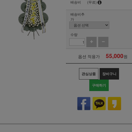
배송비
(무료)
배송비추
가
수량
55,000
옵션 적용가
원
관심상품
장바구니
구매하기