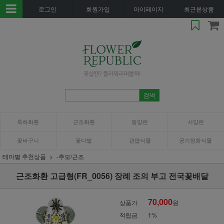
로그인
회원가입
마이페이지
최근본상품
축하화환
근조화환
동양란
서양란
꽃바구니
꽃다발
관엽식물
공기정화식물
테마별 추천상품
-추모/근조
근조화환 고급형(FR_0056) 장례 조의 부고 전국꽃배달
70,000
상품가
원
적립금
1%