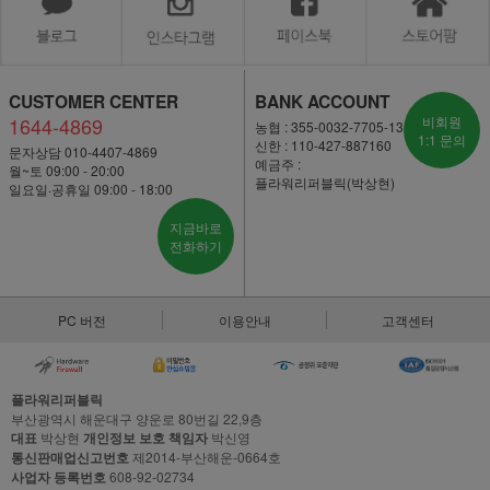
CUSTOMER CENTER
BANK ACCOUNT
1644-4869
비회원
농협 : 355-0032-7705-13
1:1 문의
신한 : 110-427-887160
문자상담 010-4407-4869
예금주 :
월~토 09:00 - 20:00
플라워리퍼블릭(박상현)
일요일·공휴일 09:00 - 18:00
지금바로
전화하기
PC 버전
이용안내
고객센터
플라워리퍼블릭
부산광역시 해운대구 양운로 80번길 22,9층
대표
박상현
개인정보 보호 책임자
박신영
통신판매업신고번호
제2014-부산해운-0664호
사업자 등록번호
608-92-02734