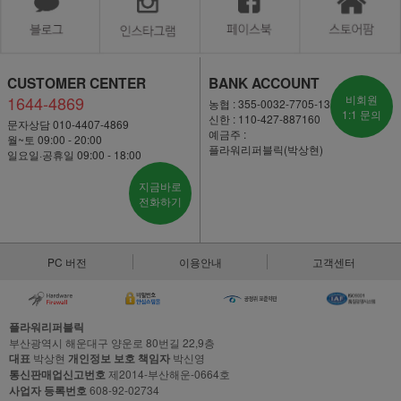
CUSTOMER CENTER
BANK ACCOUNT
1644-4869
비회원
농협 : 355-0032-7705-13
1:1 문의
신한 : 110-427-887160
문자상담 010-4407-4869
예금주 :
월~토 09:00 - 20:00
플라워리퍼블릭(박상현)
일요일·공휴일 09:00 - 18:00
지금바로
전화하기
PC 버전
이용안내
고객센터
플라워리퍼블릭
부산광역시 해운대구 양운로 80번길 22,9층
대표
박상현
개인정보 보호 책임자
박신영
통신판매업신고번호
제2014-부산해운-0664호
사업자 등록번호
608-92-02734