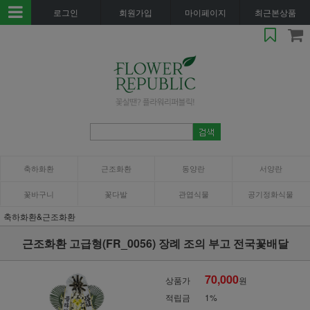
로그인
회원가입
마이페이지
최근본상품
축하화환
근조화환
동양란
서양란
꽃바구니
꽃다발
관엽식물
공기정화식물
축하화환&근조화환
근조화환 고급형(FR_0056) 장례 조의 부고 전국꽃배달
70,000
상품가
원
적립금
1%