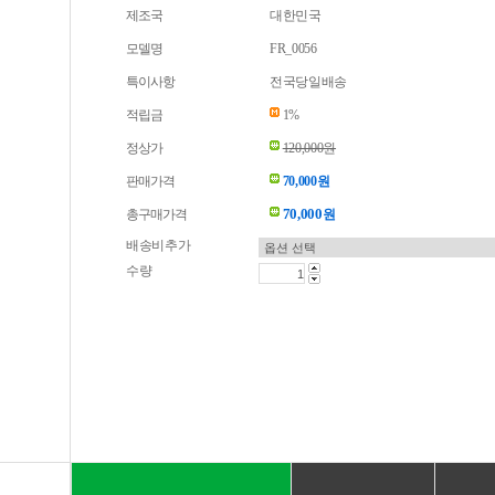
제조국
대한민국
모델명
FR_0056
특이사항
전국당일배송
적립금
1%
정상가
120,000원
판매가격
70,000원
70,000
총구매가격
원
배송비추가
수량