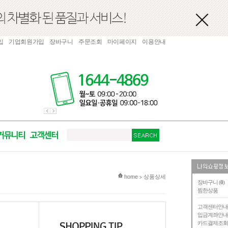
입
기업회원가입
장바구니
주문조회
마이페이지
이용안내
현재 위치
home
상품상세
>
장바구니 (
0
)
찜한상품
고객센터안
입금계좌안
카드결제조