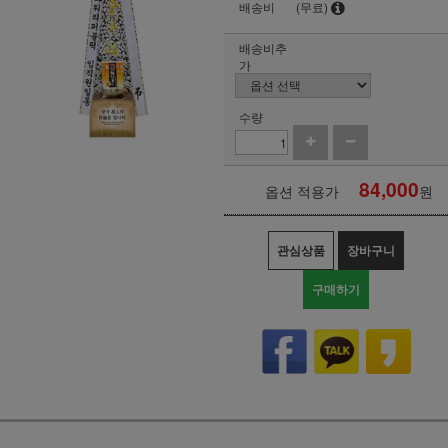
배송비
(무료)
배송비추
가
수량
84,000
옵션 적용가
원
관심상품
장바구니
구매하기