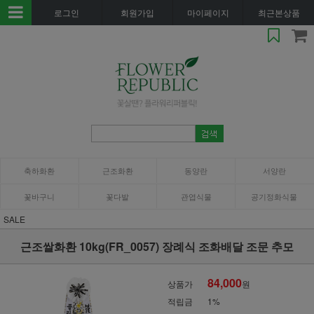
로그인
회원가입
마이페이지
최근본상품
축하화환
근조화환
동양란
서양란
꽃바구니
꽃다발
관엽식물
공기정화식물
SALE
근조쌀화환 10kg(FR_0057) 장례식 조화배달 조문 추모
84,000
상품가
원
적립금
1%