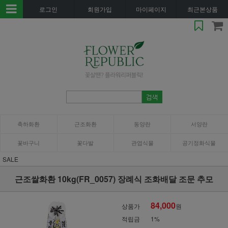
로그인
회원가입
마이페이지
최근본상품
축하화환
근조화환
동양란
서양란
꽃바구니
꽃다발
관엽식물
공기정화식물
SALE
근조쌀화환 10kg(FR_0057) 장례식 조화배달 조문 추모
84,000
상품가
원
적립금
1%