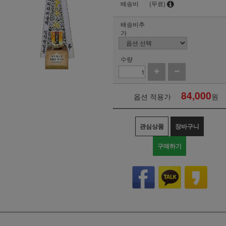
배송비
(무료)
배송비추
가
수량
84,000
옵션 적용가
원
관심상품
장바구니
구매하기