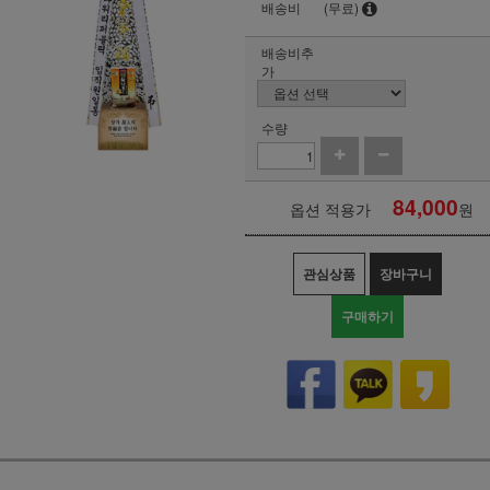
배송비
(무료)
배송비추
가
수량
84,000
옵션 적용가
원
관심상품
장바구니
구매하기