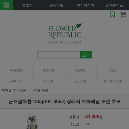
로그인
회원가입
마이페이지
최근본상품
축하화환
근조화환
동양란
서양란
꽃바구니
꽃다발
관엽식물
공기정화식물
테마별 추천상품
-추모/근조
근조쌀화환 10kg(FR_0057) 장례식 조화배달 조문 추모
84,000
상품가
원
적립금
1%