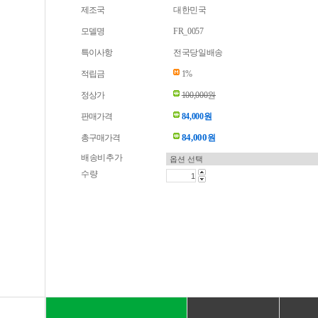
제조국
대한민국
모델명
FR_0057
특이사항
전국당일배송
적립금
1%
정상가
100,000원
판매가격
84,000원
84,000
총구매가격
원
배송비추가
수량