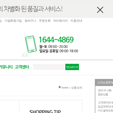
입
기업회원가입
장바구니
주문조회
마이페이지
이용안내
현재 위치
home
상품상세
>
장바구니 (
0
)
찜한상품
고객센터안
입금계좌안
카드결제조