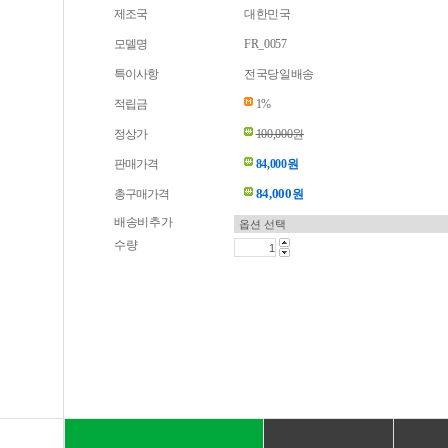
제조국
대한민국
모델명
FR_0057
특이사항
전국당일배송
적립금
1%
정상가
100,000원
판매가격
84,000원
84,000
총구매가격
원
배송비추가
수량