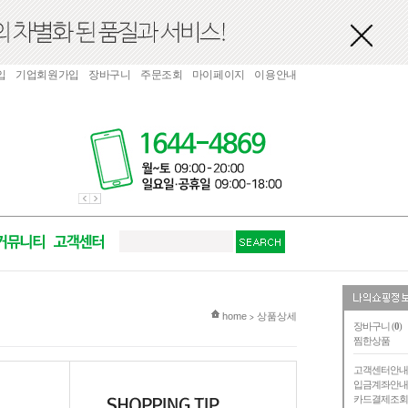
입
기업회원가입
장바구니
주문조회
마이페이지
이용안내
현재 위치
home
상품상세
>
장바구니 (
0
)
찜한상품
고객센터안
입금계좌안
카드결제조