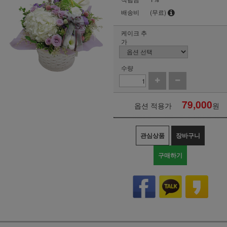
배송비
(무료)
케이크 추
가
수량
79,000
옵션 적용가
원
관심상품
장바구니
구매하기