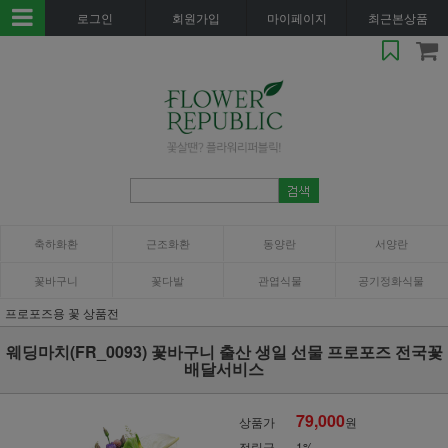
로그인
회원가입
마이페이지
최근본상품
축하화환
근조화환
동양란
서양란
꽃바구니
꽃다발
관엽식물
공기정화식물
프로포즈용 꽃 상품전
웨딩마치(FR_0093) 꽃바구니 출산 생일 선물 프로포즈 전국꽃
배달서비스
79,000
상품가
원
적립금
1%