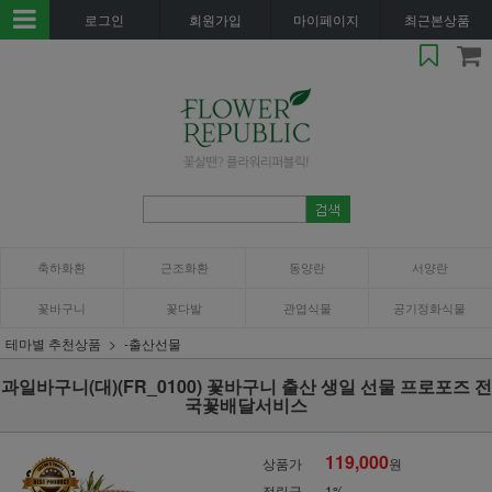
로그인
회원가입
마이페이지
최근본상품
축하화환
근조화환
동양란
서양란
꽃바구니
꽃다발
관엽식물
공기정화식물
테마별 추천상품
-출산선물
과일바구니(대)(FR_0100) 꽃바구니 출산 생일 선물 프로포즈 전
국꽃배달서비스
119,000
상품가
원
적립금
1%