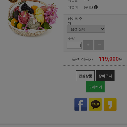
배송비
(무료)
케이크 추
가
수량
119,000
옵션 적용가
원
관심상품
장바구니
구매하기