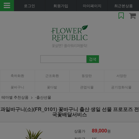
로그인
회원가입
마이페이지
최근본상품
축하화환
근조화환
동양란
서양란
꽃바구니
꽃다발
관엽식물
공기정화식물
테마별 추천상품
-출산선물
과일바구니(소)(FR_0101) 꽃바구니 출산 생일 선물 프로포즈 전
국꽃배달서비스
89,000
상품가
원
적립금
1%