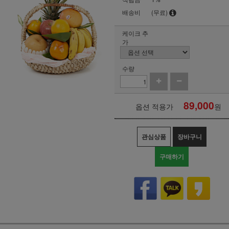
배송비
(무료)
케이크 추
가
수량
89,000
옵션 적용가
원
관심상품
장바구니
구매하기