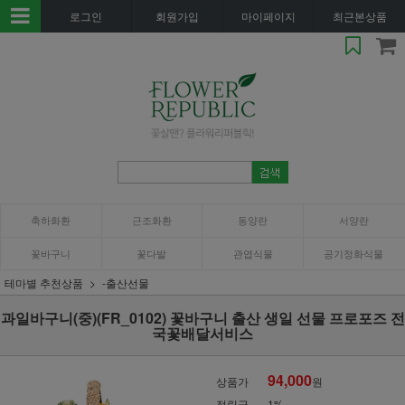
로그인
회원가입
마이페이지
최근본상품
축하화환
근조화환
동양란
서양란
꽃바구니
꽃다발
관엽식물
공기정화식물
테마별 추천상품
-출산선물
과일바구니(중)(FR_0102) 꽃바구니 출산 생일 선물 프로포즈 전
국꽃배달서비스
94,000
상품가
원
적립금
1%