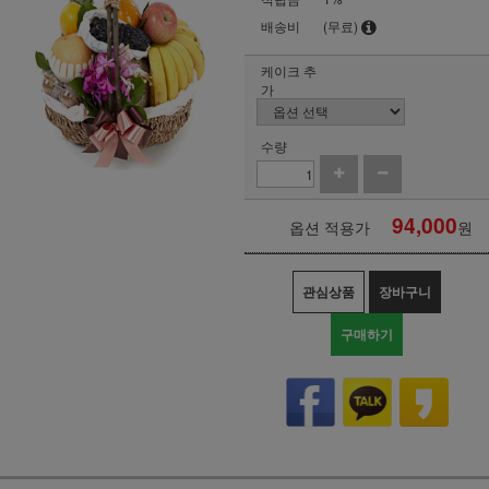
배송비
(무료)
케이크 추
가
수량
94,000
옵션 적용가
원
관심상품
장바구니
구매하기