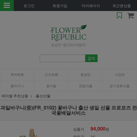
로그인
회원가입
마이페이지
최근본상품
축하화환
근조화환
동양란
서양란
꽃바구니
꽃다발
관엽식물
공기정화식물
테마별 추천상품
-출산선물
과일바구니(중)(FR_0102) 꽃바구니 출산 생일 선물 프로포즈 전
국꽃배달서비스
94,000
상품가
원
적립금
1%