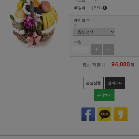
배송비
(무료)
케이크 추
가
수량
94,000
옵션 적용가
원
관심상품
장바구니
구매하기