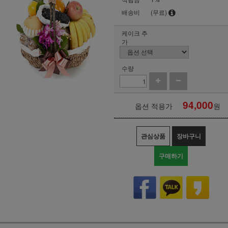
배송비
(무료)
케이크 추
가
수량
94,000
옵션 적용가
원
관심상품
장바구니
구매하기