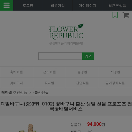
로그인
회원가입
마이페이지
최근본상품
축하화환
근조화환
동양란
서양란
꽃바구니
꽃다발
관엽식물
공기정화식물
테마별 추천상품
-출산선물
과일바구니(중)(FR_0102) 꽃바구니 출산 생일 선물 프로포즈 전
국꽃배달서비스
94,000
상품가
원
적립금
1%