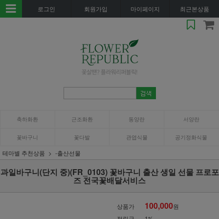
로그인
회원가입
마이페이지
최근본상품
축하화환
근조화환
동양란
서양란
꽃바구니
꽃다발
관엽식물
공기정화식물
테마별 추천상품
-출산선물
과일바구니(단지 중)(FR_0103) 꽃바구니 출산 생일 선물 프로포
즈 전국꽃배달서비스
100,000
상품가
원
적립금
1%