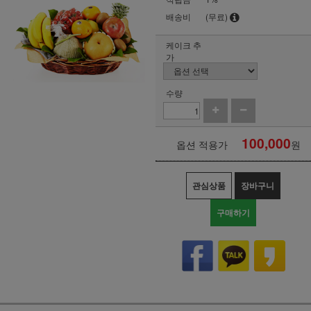
배송비
(무료)
케이크 추
가
수량
100,000
옵션 적용가
원
관심상품
장바구니
구매하기