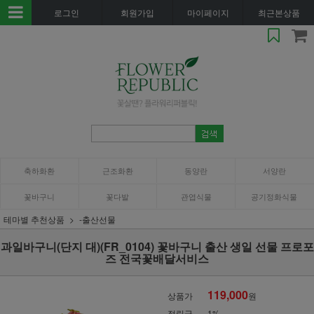
로그인
회원가입
마이페이지
최근본상품
축하화환
근조화환
동양란
서양란
꽃바구니
꽃다발
관엽식물
공기정화식물
테마별 추천상품
-출산선물
과일바구니(단지 대)(FR_0104) 꽃바구니 출산 생일 선물 프로포
즈 전국꽃배달서비스
119,000
상품가
원
적립금
1%