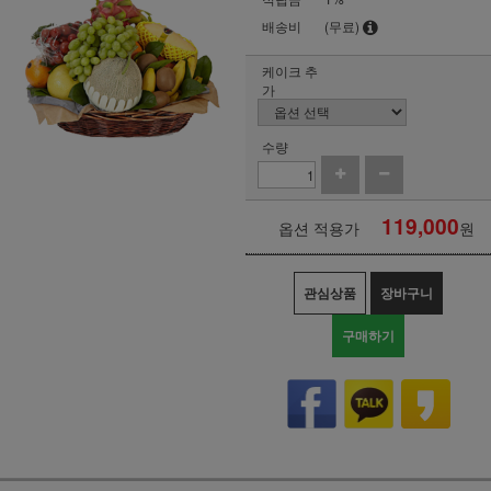
배송비
(무료)
케이크 추
가
수량
119,000
옵션 적용가
원
관심상품
장바구니
구매하기