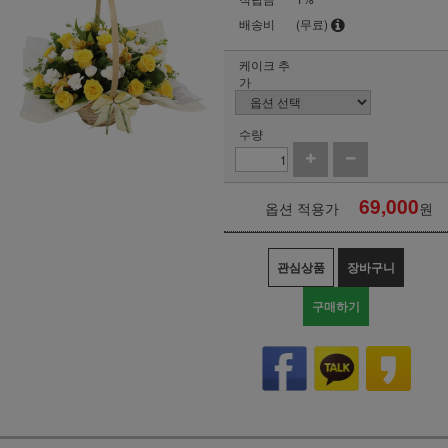
배송비
(무료)
케이크 추
가
수량
69,000
옵션 적용가
원
관심상품
장바구니
구매하기