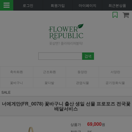
로그인
회원가입
마이페이지
최근본상품
축하화환
근조화환
동양란
서양란
꽃바구니
꽃다발
관엽식물
공기정화식물
SALE
너에게만(FR_0078) 꽃바구니 출산 생일 선물 프로포즈 전국꽃
배달서비스
69,000
상품가
원
적립금
1%