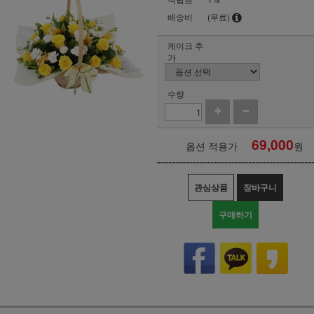
배송비
(무료)
케이크 추
가
수량
69,000
옵션 적용가
원
관심상품
장바구니
구매하기