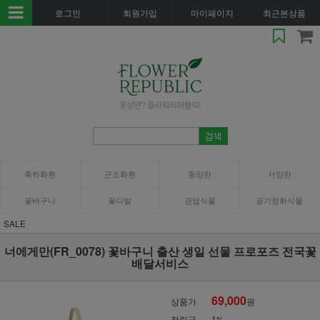
로그인
회원가입
마이페이지
최근본상품
축하화환
근조화환
동양란
서양란
꽃바구니
꽃다발
관엽식물
공기정화식물
SALE
너에게만(FR_0078) 꽃바구니 출산 생일 선물 프로포즈 전국꽃
배달서비스
69,000
상품가
원
적립금
1%