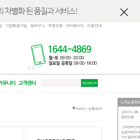
입
기업회원가입
장바구니
주문조회
마이페이지
이용안내
현재 위치
home
상품상세
>
장바구니 (
0
)
찜한상품
고객센터안
입금계좌안
카드결제조