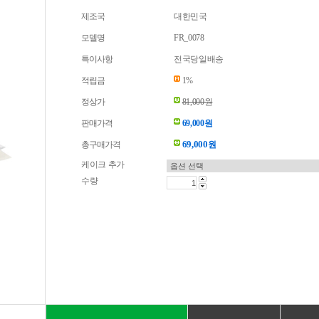
제조국
대한민국
모델명
FR_0078
특이사항
전국당일배송
적립금
1%
정상가
81,000원
판매가격
69,000원
69,000
총구매가격
원
케이크 추가
수량