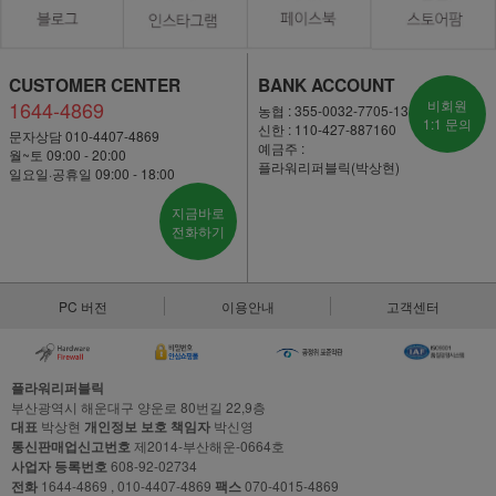
CUSTOMER CENTER
BANK ACCOUNT
1644-4869
비회원
농협 : 355-0032-7705-13
1:1 문의
신한 : 110-427-887160
문자상담 010-4407-4869
예금주 :
월~토 09:00 - 20:00
플라워리퍼블릭(박상현)
일요일·공휴일 09:00 - 18:00
지금바로
전화하기
PC 버전
이용안내
고객센터
플라워리퍼블릭
부산광역시 해운대구 양운로 80번길 22,9층
대표
박상현
개인정보 보호 책임자
박신영
통신판매업신고번호
제2014-부산해운-0664호
사업자 등록번호
608-92-02734
전화
1644-4869 , 010-4407-4869
팩스
070-4015-4869