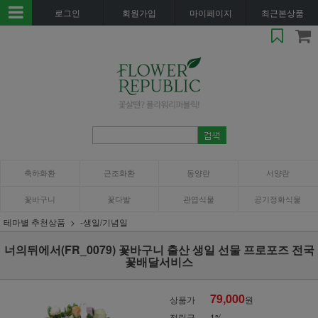
로그인
회원가입
마이페이지
최근본상품
축하화환
근조화환
동양란
서양란
꽃바구니
꽃다발
관엽식물
공기정화식물
테마별 추천상품
-생일/기념일
너의뒤에서(FR_0079) 꽃바구니 출산 생일 선물 프로포즈 전국
꽃배달서비스
79,000
상품가
원
적립금
1%