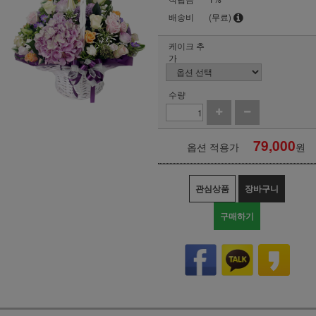
배송비
(무료)
케이크 추
가
수량
79,000
옵션 적용가
원
관심상품
장바구니
구매하기