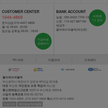
CUSTOMER CENTER
BANK ACCOUNT
1644-4869
비회원
농협 : 355-0032-7705-13
1:1 문의
신한 : 110-427-887160
문자상담 010-4407-4869
예금주 :
월~토 09:00 - 20:00
플라워리퍼블릭(박상현)
일요일·공휴일 09:00 - 18:00
지금바로
전화하기
PC 버전
이용안내
고객센터
플라워리퍼블릭
부산광역시 해운대구 양운로 80번길 22,9층
대표
박상현
개인정보 보호 책임자
박신영
통신판매업신고번호
제2014-부산해운-0664호
사업자 등록번호
608-92-02734
전화
1644-4869 , 010-4407-4869
팩스
070-4015-4869
이용약관
개인정보처리방침