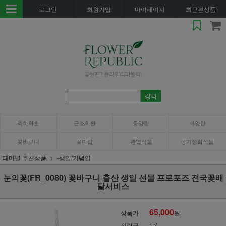
로그인
회원가입
마이페이지
최근본상품
축하화환
근조화환
동양란
서양란
꽃바구니
꽃다발
관엽식물
공기정화식물
테마별 추천상품
-생일/기념일
눈의꽃(FR_0080) 꽃바구니 출산 생일 선물 프로포즈 전국꽃배
달서비스
65,000
상품가
원
적립금
1%