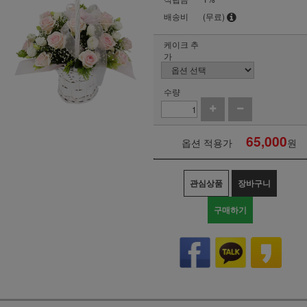
배송비
(무료)
케이크 추
가
수량
65,000
옵션 적용가
원
관심상품
장바구니
구매하기