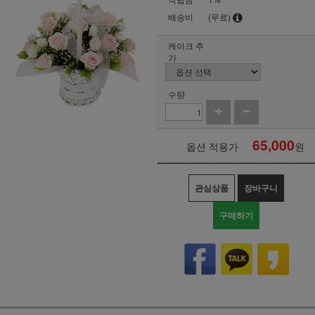
배송비
(무료)
케이크 추
가
수량
65,000
옵션 적용가
원
관심상품
장바구니
구매하기