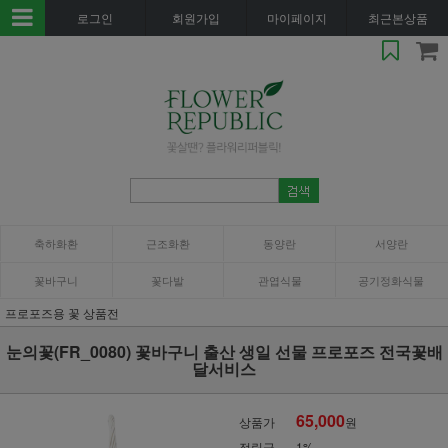
로그인
회원가입
마이페이지
최근본상품
축하화환
근조화환
동양란
서양란
꽃바구니
꽃다발
관엽식물
공기정화식물
프로포즈용 꽃 상품전
눈의꽃(FR_0080) 꽃바구니 출산 생일 선물 프로포즈 전국꽃배
달서비스
65,000
상품가
원
적립금
1%