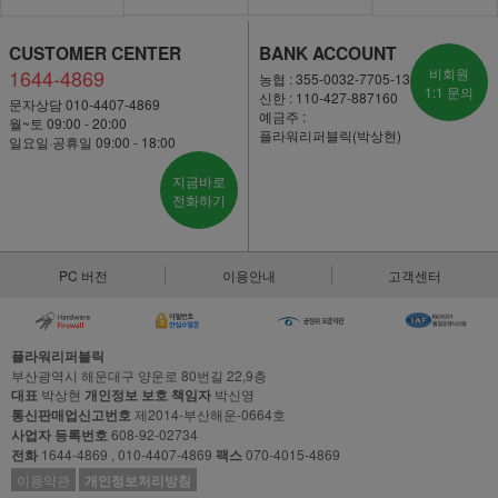
CUSTOMER CENTER
BANK ACCOUNT
1644-4869
비회원
농협 : 355-0032-7705-13
1:1 문의
신한 : 110-427-887160
문자상담 010-4407-4869
예금주 :
월~토 09:00 - 20:00
플라워리퍼블릭(박상현)
일요일·공휴일 09:00 - 18:00
지금바로
전화하기
PC 버전
이용안내
고객센터
플라워리퍼블릭
부산광역시 해운대구 양운로 80번길 22,9층
대표
박상현
개인정보 보호 책임자
박신영
통신판매업신고번호
제2014-부산해운-0664호
사업자 등록번호
608-92-02734
전화
1644-4869 , 010-4407-4869
팩스
070-4015-4869
이용약관
개인정보처리방침